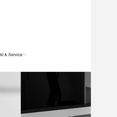
kt & Service
sum
che Hinweise