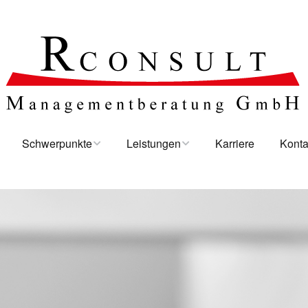
Schwerpunkte
Leistungen
Karriere
Konta
Branchenschwerpunkte
Verfahren zur DDG
Kontakt
Arbeitsschwerpunkte
Energieaudits
Impres
Regelwerke
Präsentationstraining
Rechtli
Steuerung von Meetings in
der Arbeitswelt