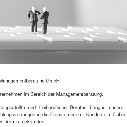
Zeitmanagement /
Arbeitsmethodik
Seminar „Führen mit
Zielen“
Moderation von
Kleingruppen
Seminar
“Beschwerdemanagement“
Seminar
“Mitarbeitergespräche
 Managementberatung GmbH!
führen“
unternehmen im Bereich der Managementberatung.
Workshop:
Umweltorientiertes
Verhalten im Unternehmen
tangestellte und freiberufliche Berater, bringen unsere
ühlungsvermögen in die Dienste unserer Kunden ein. Dabei k
Feldern zurückgreifen: